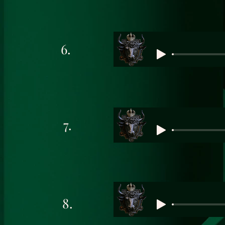
6.
7.
8.