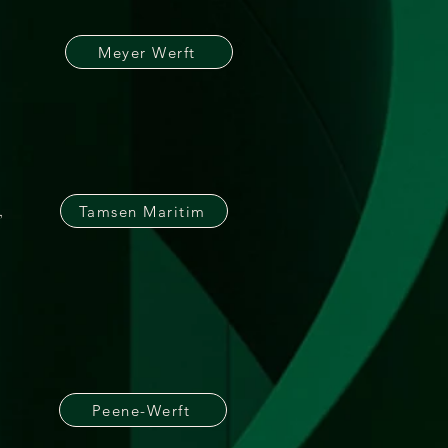
Meyer Werft
,
Tamsen Maritim
Peene-Werft