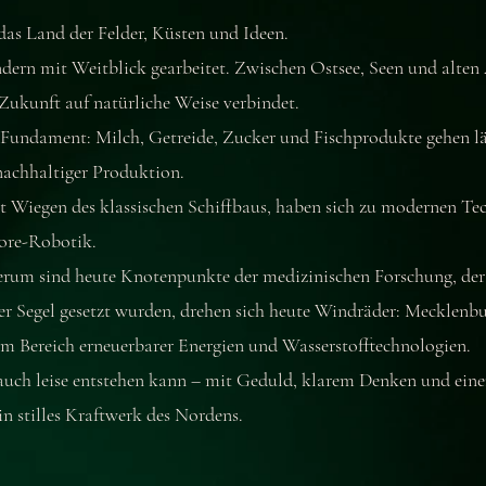
s Land der Felder, Küsten und Ideen.
ndern mit Weitblick gearbeitet. Zwischen Ostsee, Seen und alten 
 Zukunft auf natürliche Weise verbindet.
s Fundament: Milch, Getreide, Zucker und Fischprodukte gehen 
achhaltiger Produktion.
st Wiegen des klassischen Schiffbaus, haben sich zu modernen T
hore-Robotik.
rum sind heute Knotenpunkte der medizinischen Forschung, der 
er Segel gesetzt wurden, drehen sich heute Windräder: Mecklen
m Bereich erneuerbarer Energien und Wasserstofftechnologien.
auch leise entstehen kann – mit Geduld, klarem Denken und einem
stilles Kraftwerk des Nordens.