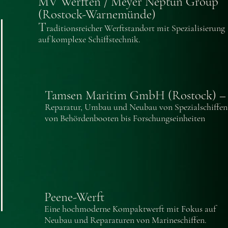
MV Werften / Meyer Neptun Group
(Rostock-Warnemünde)
T
raditionsreicher Werftstandort mit Spezialisierung
auf komplexe Schiffstechnik.
Tamsen Maritim GmbH (Rostock) –
Reparatur, Umbau und Neubau von Spezialschiffen
von Behördenbooten bis Forschungseinheiten
Peene-Werft
Eine hochmoderne Kompaktwerft mit Fokus auf
Neubau und Reparaturen von Marineschiffen.