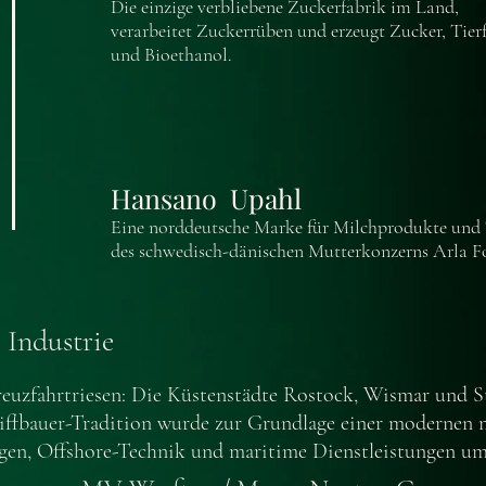
Die einzige verbliebene Zuckerfabrik im Land,
verarbeitet Zuckerrüben und erzeugt Zucker, Tierf
und Bioethanol.
Hansano Upahl
Eine norddeutsche Marke für Milchprodukte und 
des schwedisch-dänischen Mutterkonzerns Arla 
 Industrie
euzfahrtriesen: Die Küstenstädte Rostock, Wismar und St
hiffbauer-Tradition wurde zur Grundlage einer modernen 
agen, Offshore-Technik und maritime Dienstleistungen um