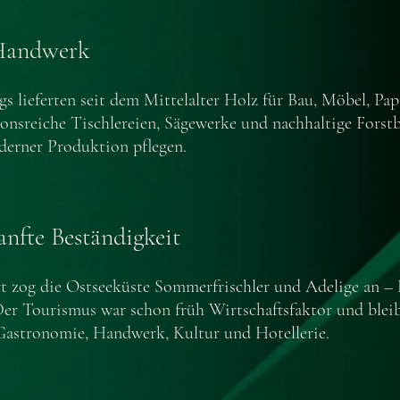
 Handwerk
s lieferten seit dem Mittelalter Holz für Bau, Möbel, P
tionsreiche Tischlereien, Sägewerke und nachhaltige Forst
erner Produktion pflegen.
anfte Beständigkeit
rt zog die Ostseeküste Sommerfrischler und Adelige an – 
Der Tourismus war schon früh Wirtschaftsfaktor und bleib
 Gastronomie, Handwerk, Kultur und Hotellerie.