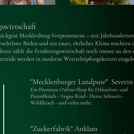
swirtschaft
 Rückgrat Mecklenburg-Vorpommerns – seit Jahrhunderten
fruchtbare Böden und ein raues, ehrliches Klima machten 
ute zählt die Ernährungswirtschaft noch immer zu den s
 Getreide werden in moderne Wertschöpfungsketten einge
"Mecklenburger Landpute" Severin
Ein Premium Online-Shop für Hähnchen- und
Putenfleisch - Angus Rind - Duroc Schwein -
Wildfleisch - und vieles mehr.
"Zuckerfabrik" Anklam