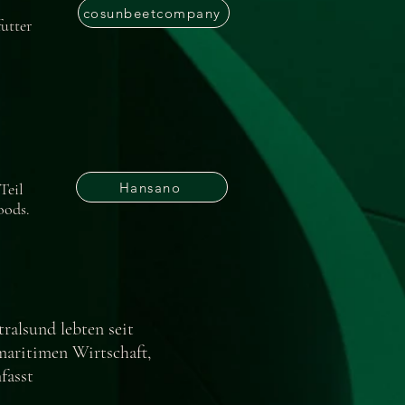
cosunbeetcompany
utter
Hansano
Teil
Foods.
ralsund lebten seit
maritimen Wirtschaft,
fasst