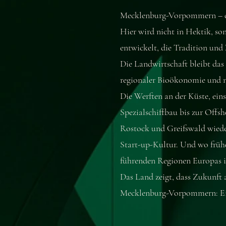
Mecklenburg-Vorpommern – da
Hier wird nicht in Hektik, so
entwickelt, die Tradition und
Die Landwirtschaft bleibt da
regionaler Bioökonomie und n
Die Werften an der Küste, ein
Spezialschiffbau bis zur Offs
Rostock und Greifswald wiede
Start-up-Kultur. Und wo früh
führenden Regionen Europas i
Das Land zeigt, dass Zukunft 
Mecklenburg-Vorpommern: Ein 